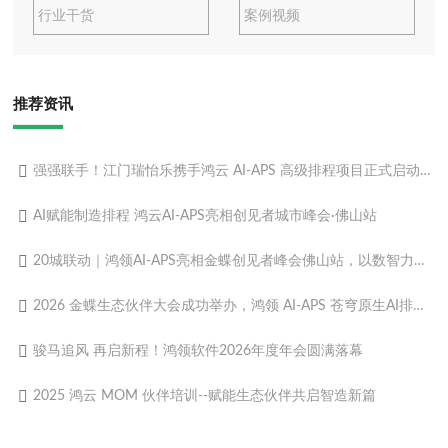
行业干货
案例视频
推荐资讯
强强联手！江门瑞怡乐携手鸿云 AI-APS 高级排程项目正式启动，解锁食品制造柔性智造新动能
AI赋能制造排程 鸿云AI-APS亮相创见者城市峰会·佛山站
20城联动｜鸿领AI-APS亮相金蝶创见者峰会佛山站，以数智力量赋能制造转型
2026 金蝶生态伙伴大会成功举办，鸿领 AI-APS 苍穹原生AI排程重磅发布！
骏马追风 再启新程！鸿领软件2026年度年会圆满落幕
2025 鸿云 MOM 伙伴培训--赋能生态伙伴共启智造新篇​