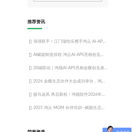
推荐资讯
强强联手！江门瑞怡乐携手鸿云 AI-APS 高级排程项目正式启动，解锁食品制造柔性智造新动能
AI赋能制造排程 鸿云AI-APS亮相创见者城市峰会·佛山站
20城联动｜鸿领AI-APS亮相金蝶创见者峰会佛山站，以数智力量赋能制造转型
2026 金蝶生态伙伴大会成功举办，鸿领 AI-APS 苍穹原生AI排程重磅发布！
骏马追风 再启新程！鸿领软件2026年度年会圆满落幕
2025 鸿云 MOM 伙伴培训--赋能生态伙伴共启智造新篇​
荣誉资质