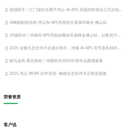
强强联手！江门瑞怡乐携手鸿云 AI-APS 高级排程项目正式启动，解锁食品制造柔性智造新动能
AI赋能制造排程 鸿云AI-APS亮相创见者城市峰会·佛山站
20城联动｜鸿领AI-APS亮相金蝶创见者峰会佛山站，以数智力量赋能制造转型
2026 金蝶生态伙伴大会成功举办，鸿领 AI-APS 苍穹原生AI排程重磅发布！
骏马追风 再启新程！鸿领软件2026年度年会圆满落幕
2025 鸿云 MOM 伙伴培训--赋能生态伙伴共启智造新篇​
荣誉资质
客户说