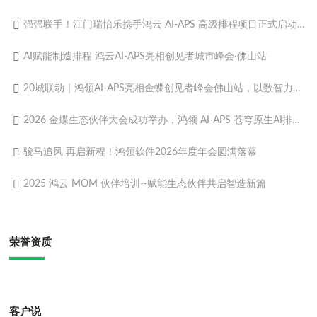
强强联手！江门瑞怡乐携手鸿云 AI-APS 高级排程项目正式启动，解锁食品制造柔性智造新动能
AI赋能制造排程 鸿云AI-APS亮相创见者城市峰会·佛山站
20城联动｜鸿领AI-APS亮相金蝶创见者峰会佛山站，以数智力量赋能制造转型
2026 金蝶生态伙伴大会成功举办，鸿领 AI-APS 苍穹原生AI排程重磅发布！
骏马追风 再启新程！鸿领软件2026年度年会圆满落幕
2025 鸿云 MOM 伙伴培训--赋能生态伙伴共启智造新篇​
荣誉资质
客户说