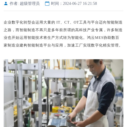
作者: 超级管理员
时间：2024-06-27 16:21:58
企业
数字化转型
会运用大量的
IT、CT、OT工
具与平台迈向
智能
制造
之路，而
智能
制造不再只是多年前所谓的高科技产业专属，许多制造
业也开始运用
智能
技术将生产方式转为
智能
化。
鸿云
MES
协助数百
家制造业建构
智能
制造平台与应用，加速工厂实现数字化精
实管理。