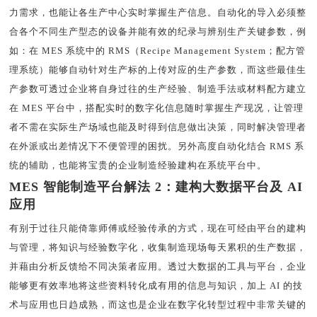
力需求，也能让各生产中心实时掌握生产信息。自动化的导入必须整
合各个不同生产型态的设备并能有效的纪录与辨别生产关键参数，例
如：在
MES
系统中的 RMS（Recipe Management System；配方管
理系统）能够自动针对生产标的上传对应
的生产参数，而这些最佳生
产参数可透过企业将自身过往的生产经验、制造手法或材料配方建立
在
MES 平台中，搭配实时的数字化信息随时掌握生产现况，让管理
者不需在实际生产场域也能及时得到信息做出决策，同时解决管理者
在外派或出差情况下不便管理的困扰。另外高度自动化结合 RMS 系
统的辅助，也能将宝贵的企业制造经验建构在系统平台中。
MES
智能
制造平台解法
2：建构大数据平台及 AI
应用
有别于过往只能倚靠师傅或经验传承的方式，现在可经由平台的建构
与管理，将知识与经验数字化，收集制造现场每天累积的生产数据，
并藉由分析反馈给不同决策者应用。透过大数据的工具与平台，企业
能够更有效率地将这些资料转化成有用的信息与知识，加上
AI 的技
术与应用也日趋成熟，而这也是企业在
数字化转型
过程中非常关键的