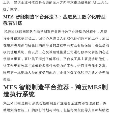
工具，建议企业可依自身合适的应用方向寻求市场成熟的
AI 工具以
提升效率。
MES
智能
制造平台解法
3：基层员工
数字化转型
教育训练
鸿云
MES
顾问团队在辅导制造产业进行
数字化转型
的过程中，发现
许多师傅或基层员工，因担心系统导入而取代他们原本的工作，所以
在规划将知识与经验归纳到平台的过程中有时会有所保留，甚至是消
极的使用系统。所以员工心悦诚服地接受公司进行
数字化转型
的心态
便相当重要，要让员工清楚了解系统、平台或工具主要是协助他们，
让工作更有效率并减低较多需付出劳力的工作，进而提升作业效率。
唯有第一线现场人员的接受与配合，企业的
数字化转型
之路才会彻底
改造。
MES
智能
制造平台推荐
-
鸿云
MES
制
造执行系统
鸿云
MES
制造执行系统会根据制造产业
结合企业内部管理流程，协
助规划出
智能
工厂的执行计划与时程，包括每阶段的导入目标与绩效