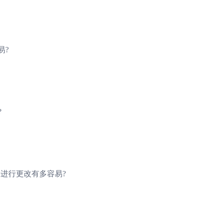
易?
?
中进行更改有多容易?