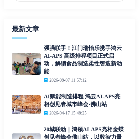
最新文章
强强联手！江门瑞怡乐携手鸿云
AI-APS 高级排程项目正式启
动，解锁食品制造柔性智造新动
能
2026-08-07 11:57:12
AI赋能制造排程 鸿云AI-APS亮
相创见者城市峰会·佛山站
2026-04-17 15:48:25
20城联动｜鸿领AI-APS亮相金蝶
创见者峰会佛山站，以数智力量