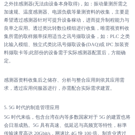
之外挂感测器(无法由设备本身取得)，如：振动量测所需之
加速规、温度感测器、电源负载等量测资料的收集，主要是
希望透过感测器针对可提升设备稼动，进而提升制程能力与
良率之应用。透过类比转数位模组进行收集，唯需视资料收
集所需的取样频率採用适当之讯号撷取设备，如：PLC 之类
比输入模组、独立式类比讯号撷取设备(DAQ)或 IPC 加装资
料撷取卡等;此部份的设备需于实际感测器配置后，方能确
定。
感测器资料收集后之储存、分析与整合应用则依其应用需
求，透过应用伺服器进行，亦需配合实际需求建置。
5. 5G 时代的制造管理应用
5G 时代来临，包含台湾在内等多数国家对于 5G 的建置也将
会日渐成熟。5G 具有高速、低延迟与高频宽等特性，标準
传输速度高达 20Gbit/s，网速比 4G 快 100 倍。制造业透过